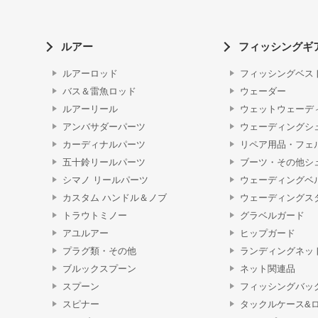
ルアー
フィッシングギ
ルアーロッド
フィッシングベス
バス＆雷魚ロッド
ウェーダー
ルアーリール
ウェットウェーデ
アンバサダーパーツ
ウェーディングシ
カーディナルパーツ
リペア用品・フェ
五十鈴リールパーツ
ブーツ・その他シ
シマノ リールパーツ
ウェーディングベ
カスタム ハンドル＆ノブ
ウェーディングス
トラウトミノー
グラベルガード
アユルアー
ヒップガード
プラグ類・その他
ランディングネッ
ブルックスプーン
ネット関連品
スプーン
フィッシングバッ
スピナー
タックルケース&