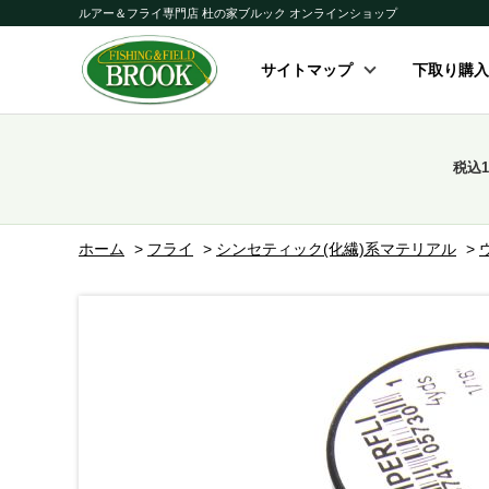
ルアー＆フライ専門店 杜の家ブルック オンラインショップ
サイトマップ
下取り購入
税込
ホーム
>
フライ
>
シンセティック(化繊)系マテリアル
>