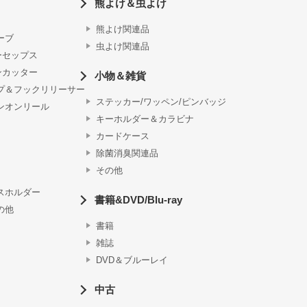
熊よけ＆虫よけ
熊よけ関連品
ーブ
虫よけ関連品
ーセップス
ンカッター
小物＆雑貨
プ＆フックリリーサー
ステッカー/ワッペン/ピンバッジ
ンオンリール
キーホルダー＆カラビナ
カードケース
除菌消臭関連品
その他
スホルダー
書籍&DVD/Blu-ray
の他
書籍
雑誌
DVD＆ブルーレイ
中古