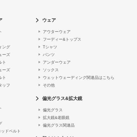
ア
ウェア
ト
アウターウェア
フーディー&トップス
ィング
Tシャツ
ューズ
パンツ
ルト
アンダーウェア
ューズ
ソックス
ルト
ウェットウェーディング関連品はこちら
タッフ
その他
偏光グラス&拡大鏡
ト
偏光グラス
拡大鏡&老眼鏡
グ
偏光グラス関連品
ロッドベルト