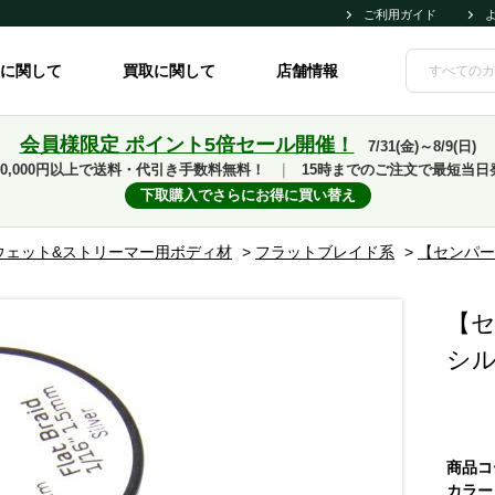
ご利用ガイド
に関して
買取に関して
店舗情報
会員様限定 ポイント5倍セール開催！
7/31(金)～8/9(日)
10,000円以上で送料・代引き手数料無料！
｜
15時までのご注文で最短当日
下取購入でさらにお得に買い替え
ウェット&ストリーマー用ボディ材
>
フラットブレイド系
>
【センパー
【セ
シ
商品コ
カラー