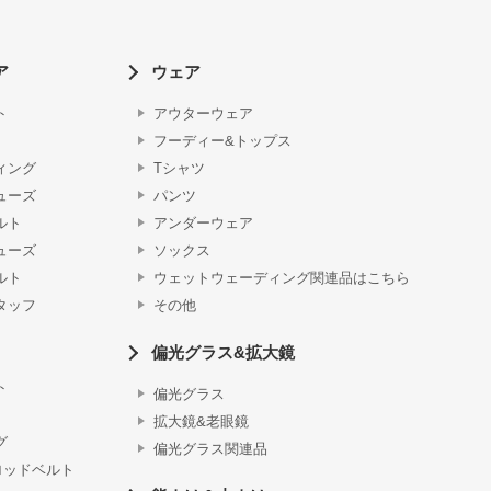
ア
ウェア
ト
アウターウェア
フーディー&トップス
ィング
Tシャツ
ューズ
パンツ
ルト
アンダーウェア
ューズ
ソックス
ルト
ウェットウェーディング関連品はこちら
タッフ
その他
偏光グラス&拡大鏡
ト
偏光グラス
拡大鏡&老眼鏡
グ
偏光グラス関連品
ロッドベルト