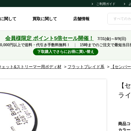
ご利用ガイド
に関して
買取に関して
店舗情報
会員様限定 ポイント5倍セール開催！
7/31(金)～8/9(日)
10,000円以上で送料・代引き手数料無料！
｜
15時までのご注文で最短当日
下取購入でさらにお得に買い替え
ウェット&ストリーマー用ボディ材
>
フラットブレイド系
>
【センパー
【セ
ラ
商品コ
カラー