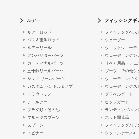
ルアー
フィッシングギ
ルアーロッド
フィッシングベス
バス＆雷魚ロッド
ウェーダー
ルアーリール
ウェットウェーデ
アンバサダーパーツ
ウェーディングシ
カーディナルパーツ
リペア用品・フェ
五十鈴リールパーツ
ブーツ・その他シ
シマノ リールパーツ
ウェーディングベ
カスタム ハンドル＆ノブ
ウェーディングス
トラウトミノー
グラベルガード
アユルアー
ヒップガード
プラグ類・その他
ランディングネッ
ブルックスプーン
ネット関連品
スプーン
フィッシングバッ
スピナー
タックルケース&