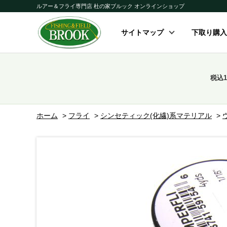
ルアー＆フライ専門店 杜の家ブルック オンラインショップ
サイトマップ
下取り購入
税込
ホーム
>
フライ
>
シンセティック(化繊)系マテリアル
>