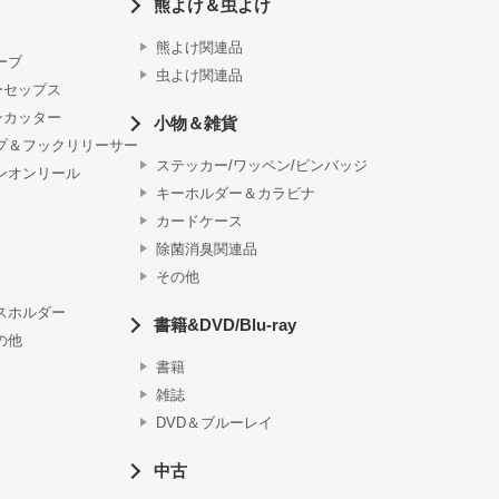
熊よけ＆虫よけ
熊よけ関連品
ーブ
虫よけ関連品
ーセップス
ンカッター
小物＆雑貨
プ＆フックリリーサー
ステッカー/ワッペン/ピンバッジ
ンオンリール
キーホルダー＆カラビナ
カードケース
除菌消臭関連品
その他
スホルダー
書籍&DVD/Blu-ray
の他
書籍
雑誌
DVD＆ブルーレイ
中古