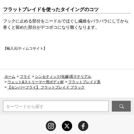
フラットブレイドを使ったタイイングのコツ
フックに止める部分をニードルでほぐし繊維をバラバラにしてから
巻くと留めた部分がデコボコになり難くなります。
【輸入元/ティムコサイト】
ホーム
>
フライ
>
シンセティック(化繊)系マテリアル
>
ウェット&ストリーマー用ボディ材
>
フラットブレイド系
>
【センパーフライ】 フラットブレイド ブラック
キーワードから探す