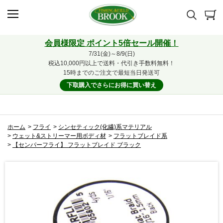
会員様限定 ポイント5倍セール開催！
7/31(金)～8/9(日)
税込10,000円以上で送料・代引き手数料無料！
15時までのご注文で最短当日発送可
下取購入でさらにお得に買い替え
ホーム
>
フライ
>
シンセティック(化繊)系マテリアル
>
ウェット&ストリーマー用ボディ材
>
フラットブレイド系
>
【センパーフライ】 フラットブレイド ブラック