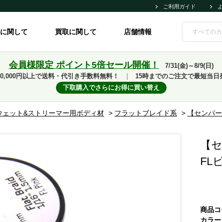
ご利用ガイド
に関して
買取に関して
店舗情報
会員様限定 ポイント5倍セール開催！
7/31(金)～8/9(日)
10,000円以上で送料・代引き手数料無料！
｜
15時までのご注文で最短当日
下取購入でさらにお得に買い替え
ウェット&ストリーマー用ボディ材
>
フラットブレイド系
>
【センパー
【セ
FL
商品コ
カラー