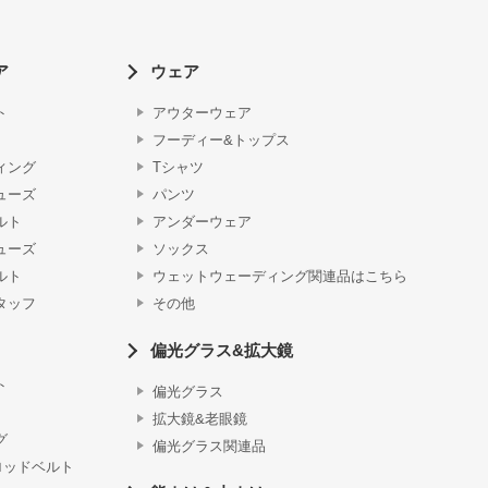
ア
ウェア
ト
アウターウェア
フーディー&トップス
ィング
Tシャツ
ューズ
パンツ
ルト
アンダーウェア
ューズ
ソックス
ルト
ウェットウェーディング関連品はこちら
タッフ
その他
偏光グラス&拡大鏡
ト
偏光グラス
拡大鏡&老眼鏡
グ
偏光グラス関連品
ロッドベルト