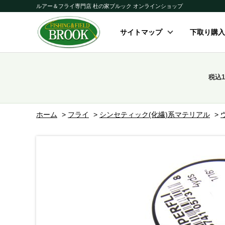
ルアー＆フライ専門店 杜の家ブルック オンラインショップ
サイトマップ
下取り購入
税込
ホーム
>
フライ
>
シンセティック(化繊)系マテリアル
>