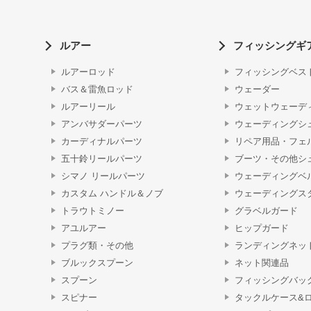
ルアー
フィッシングギ
ルアーロッド
フィッシングベス
バス＆雷魚ロッド
ウェーダー
ルアーリール
ウェットウェーデ
アンバサダーパーツ
ウェーディングシ
カーディナルパーツ
リペア用品・フェ
五十鈴リールパーツ
ブーツ・その他シ
シマノ リールパーツ
ウェーディングベ
カスタム ハンドル＆ノブ
ウェーディングス
トラウトミノー
グラベルガード
アユルアー
ヒップガード
プラグ類・その他
ランディングネッ
ブルックスプーン
ネット関連品
スプーン
フィッシングバッ
スピナー
タックルケース&