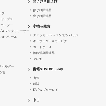
熊よけ＆虫よけ
熊よけ関連品
ーブ
虫よけ関連品
ーセップス
ンカッター
小物＆雑貨
プ＆フックリリーサー
ステッカー/ワッペン/ピンバッジ
ンオンリール
キーホルダー＆カラビナ
カードケース
除菌消臭関連品
その他
スホルダー
書籍&DVD/Blu-ray
の他
書籍
雑誌
DVD＆ブルーレイ
中古