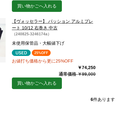
買い物かごへ入れる
【ヴォッセラー】 パッション アルミプレ
ート 10/12 右巻き 中古
（240825-3246174a）
未使用保管品・大幅値下げ
お値打ち価格から更に25%OFF
￥74,250
通常価格 ￥99,000
買い物かごへ入れる
6
件あります