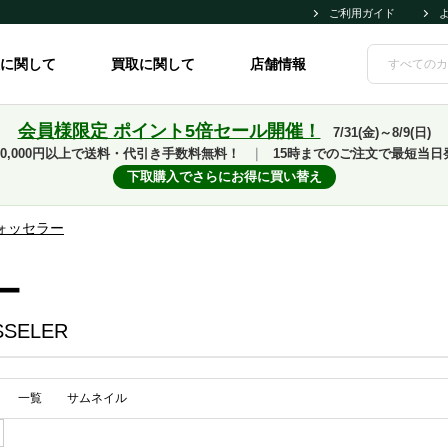
ご利用ガイド
に関して
買取に関して
店舗情報
会員様限定 ポイント5倍セール開催！
7/31(金)～8/9(日)
10,000円以上で送料・代引き手数料無料！
｜
15時までのご注文で最短当日
下取購入でさらにお得に買い替え
ォッセラー
ー
SELER
一覧
サムネイル