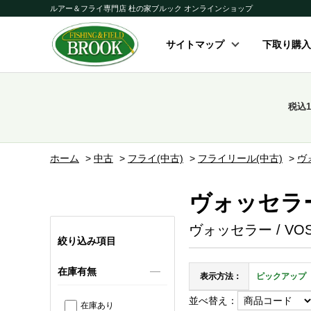
ルアー＆フライ専門店 杜の家ブルック オンラインショップ
サイトマップ
下取り購入
税込
ホーム
>
中古
>
フライ(中古)
>
フライリール(中古)
>
ヴ
ヴォッセラ
ヴォッセラー / VOS
絞り込み項目
在庫有無
表示方法：
ピックアップ
並べ替え：
在庫あり