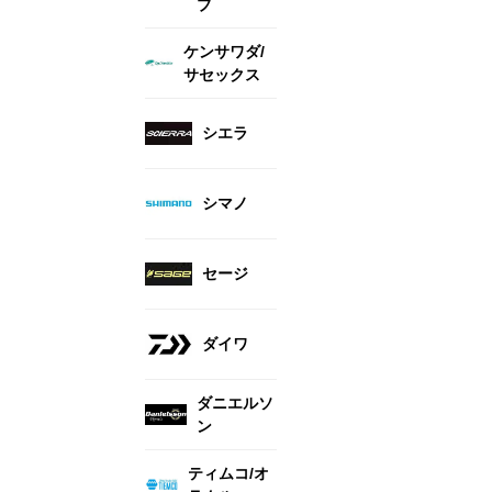
ブ
ケンサワダ/
サセックス
シエラ
シマノ
セージ
ダイワ
ダニエルソ
ン
ティムコ/オ