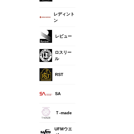
レディント
ン
レビュー
ロスリー
ル
RST
SA
Ｔ-made
UFMウエ