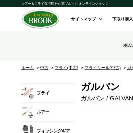
ルアー＆フライ専門店 杜の家ブルック オンラインショップ
サイトマップ
下取り購入
税込
ホーム
>
中古
>
フライ(中古)
>
フライリール(中古)
>
ガ
ガルバン
フライ
ガルバン / GALVAN
ルアー
フィッシングギア