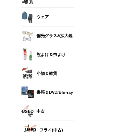
ウェア
偏光グラス&拡大鏡
熊よけ＆虫よけ
小物＆雑貨
書籍＆DVD/Blu-ray
中古
フライ(中古)