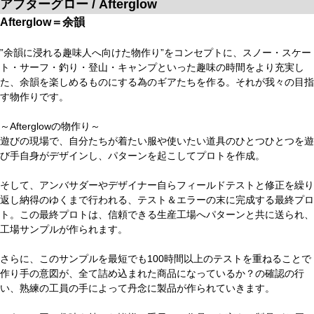
アフターグロー / Afterglow
Afterglow＝余韻
”余韻に浸れる趣味人へ向けた物作り”をコンセプトに、スノー・スケー
ト・サーフ・釣り・登山・キャンプといった趣味の時間をより充実し
た、余韻を楽しめるものにする為のギアたちを作る。それが我々の目指
す物作りです。
～Afterglowの物作り～
遊びの現場で、自分たちが着たい服や使いたい道具のひとつひとつを遊
び手自身がデザインし、パターンを起こしてプロトを作成。
そして、アンバサダーやデザイナー自らフィールドテストと修正を繰り
返し納得のゆくまで行われる、テスト＆エラーの末に完成する最終プロ
ト。この最終プロトは、信頼できる生産工場へパターンと共に送られ、
工場サンプルが作られます。
さらに、このサンプルを最短でも100時間以上のテストを重ねることで
作り手の意図が、全て詰め込まれた商品になっているか？の確認の行
い、熟練の工員の手によって丹念に製品が作られていきます。