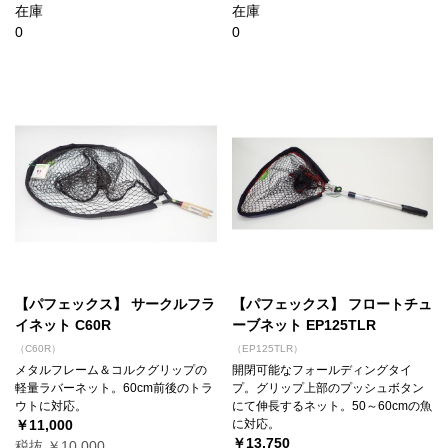
在庫
在庫
0
0
【パフェックス】 サークルフラ
【パフェックス】 フロートチュ
イネット C60R
ーブネット EP125TLR
（C60R）
（EP125TLR）
メタルフレーム＆コルクグリップの
開閉可能なフォールディングタイ
軽量ラバーネット。60cm前後のトラ
プ。グリップ上部のプッシュボタン
ウトに対応。
にて伸長するネット。50～60cmの魚
￥11,000
に対応。
￥13,750
税抜 ￥10,000