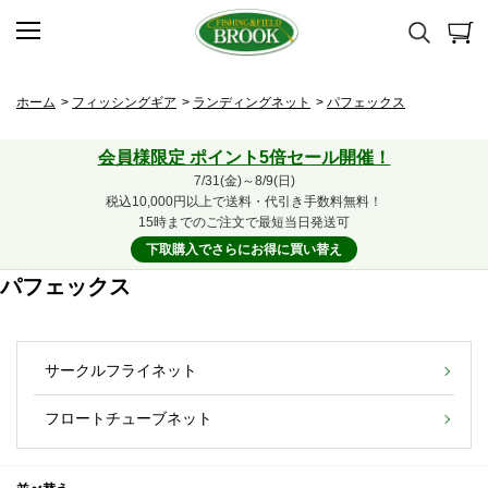
ホーム
>
フィッシングギア
>
ランディングネット
>
パフェックス
会員様限定 ポイント5倍セール開催！
7/31(金)～8/9(日)
税込10,000円以上で送料・代引き手数料無料！
15時までのご注文で最短当日発送可
下取購入でさらにお得に買い替え
パフェックス
サークルフライネット
フロートチューブネット