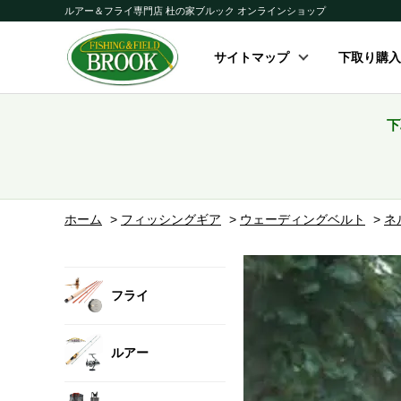
ルアー＆フライ専門店 杜の家ブルック オンラインショップ
サイトマップ
下取り購入
下
ホーム
>
フィッシングギア
>
ウェーディングベルト
>
ネ
フライ
ルアー