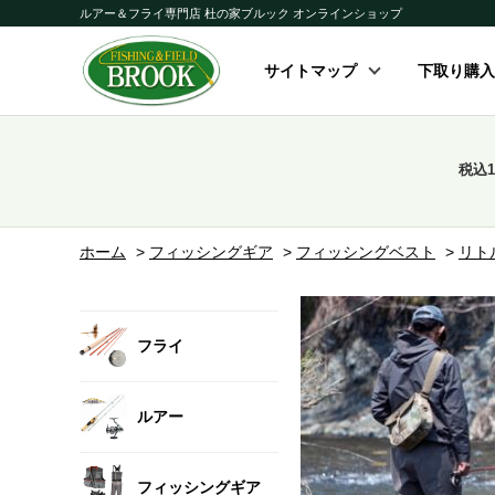
ルアー＆フライ専門店 杜の家ブルック オンラインショップ
サイトマップ
下取り購入
税込
ホーム
>
フィッシングギア
>
フィッシングベスト
>
リト
フライ
ルアー
フィッシングギア