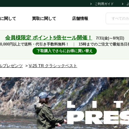
ご利用ガイド
に関して
買取に関して
店舗情報
会員様限定 ポイント5倍セール開催！
7/31(金)～8/9(日)
10,000円以上で送料・代引き手数料無料！
｜
15時までのご注文で最短当日
下取購入でさらにお得に買い替え
ルプレゼンツ
>
V-25 TR クラシックベスト