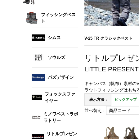
フィッシングベス
ト
シムス
V-25 TR クラシックベスト
リトルプレゼンツ
ソウルズ
LITTLE PRESENT
パズデザイン
キャンバス（帆布）素材のV
ラウトフィッシングはもち
フォックスファ
表示方法：
ピックアップ
イヤー
並べ替え：
ミノワベストラボ
ラトリー
リトルプレゼン