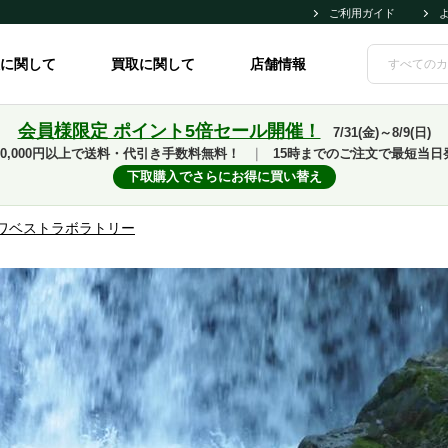
ご利用ガイド
に関して
買取に関して
店舗情報
会員様限定 ポイント5倍セール開催！
7/31(金)～8/9(日)
10,000円以上で送料・代引き手数料無料！
｜
15時までのご注文で最短当日
下取購入でさらにお得に買い替え
ワベストラボラトリー