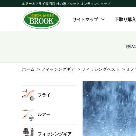
ルアー＆フライ専門店 杜の家ブルック オンラインショップ
サイトマップ
下取り購入
税込
ホーム
>
フィッシングギア
>
フィッシングベスト
>
ミノ
フライ
ルアー
フィッシングギア