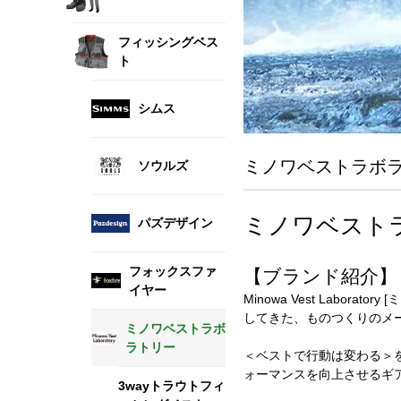
フィッシングベス
ト
シムス
ミノワベストラボ
ソウルズ
ミノワベストラボラト
パズデザイン
フォックスファ
【ブランド紹介】
イヤー
Minowa Vest Lab
してきた、ものつくりのメ
ミノワベストラボ
ラトリー
＜ベストで行動は変わる＞
ォーマンスを向上させるギ
3wayトラウトフィ