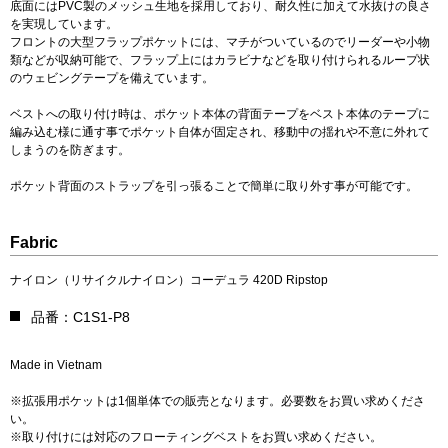
底面にはPVC製のメッシュ生地を採用しており、耐久性に加えて水抜けの良さ
を実現しています。
フロントの大型フラップポケットには、マチがついているのでリーダーや小物
類などが収納可能で、フラップ上にはカラビナなどを取り付けられるループ状
のウェビングテープを備えています。
ベストへの取り付け時は、ポケット本体の背面テープをベスト本体のテープに
編み込む様に通す事でポケット自体が固定され、移動中の揺れや不意に外れて
しまうのを防ぎます。
ポケット背面のストラップを引っ張ることで簡単に取り外す事が可能です。
Fabric
ナイロン（リサイクルナイロン）コーデュラ 420D Ripstop
品番：C1S1-P8
Made in Vietnam
※拡張用ポケットは1個単体での販売となります。必要数をお買い求めくださ
い。
※取り付けには対応のフローティングベストをお買い求めください。