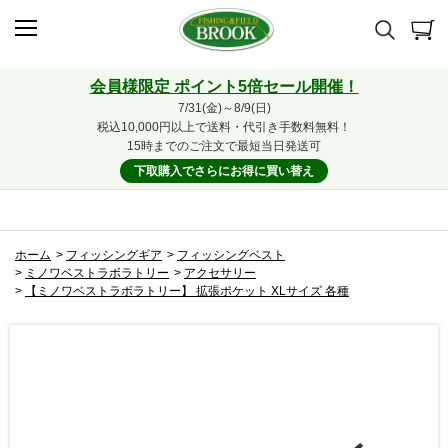
会員様限定 ポイント5倍セール開催！
7/31(金)～8/9(日)
税込10,000円以上で送料・代引き手数料無料！
15時までのご注文で最短当日発送可
下取購入でさらにお得に買い替え
ホーム
>
フィッシングギア
>
フィッシングベスト
>
ミノワベストラボラトリー
>
アクセサリー
>
【ミノワベストラボラトリー】 拡張ポケット XLサイズ 各種