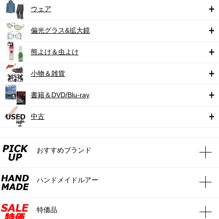
ウェア
偏光グラス&拡大鏡
熊よけ＆虫よけ
小物＆雑貨
書籍＆DVD/Blu-ray
中古
おすすめブランド
ハンドメイドルアー
特価品