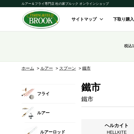
ルアー＆フライ専門店 杜の家ブルック オンラインショップ
サイトマップ
下取り購入
税込
ホーム
>
ルアー
>
スプーン
>
鐵市
鐵市
フライ
鐵市
ルアー
ヘルカイト
ルアーロッド
HELLKITE