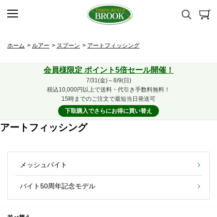
ホーム
>
ルアー
>
スプーン
>
アートフィッシング
会員様限定 ポイント5倍セール開催！
7/31(金)～8/9(日)
税込10,000円以上で送料・代引き手数料無料！
15時までのご注文で最短当日発送可
下取購入でさらにお得に買い替え
アートフィッシング
メッシュバイト
バイト50周年記念モデル