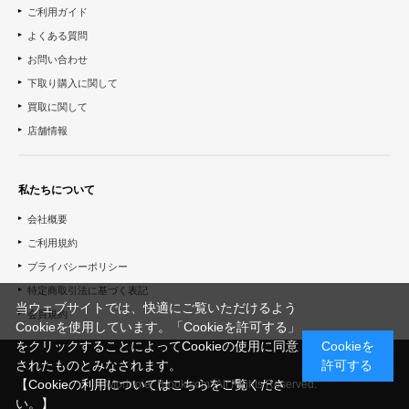
ご利用ガイド
よくある質問
お問い合わせ
下取り購入に関して
買取に関して
店舗情報
私たちについて
会社概要
ご利用規約
プライバシーポリシー
特定商取引法に基づく表記
当ウェブサイトでは、快適にご覧いただけるよう
会員規約
Cookieを使用しています。「Cookieを許可する」
をクリックすることによってCookieの使用に同意
Cookieを
されたものとみなされます。
許可する
【Cookieの利用についてはこちらをご覧くださ
© "Morinoie_Brook.com" All Rights Reserved.
い。】