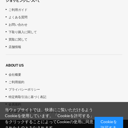
ショッピングについて
ご利用ガイド
よくある質問
お問い合わせ
下取り購入に関して
買取に関して
店舗情報
ABOUT US
会社概要
ご利用規約
プライバシーポリシー
特定商取引法に基づく表記
会員規約
当ウェブサイトでは、快適にご覧いただけるよう
杜の家ブルック オフィシャルサイト
Cookieを使用しています。「Cookieを許可する」
をクリックすることによってCookieの使用に同意
Cookieを
されたものとみなされます。
許可する