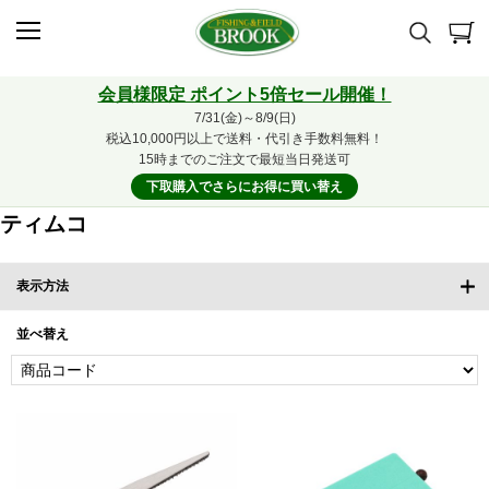
会員様限定 ポイント5倍セール開催！
7/31(金)～8/9(日)
税込10,000円以上で送料・代引き手数料無料！
15時までのご注文で最短当日発送可
下取購入でさらにお得に買い替え
ティムコ
表示方法
並べ替え