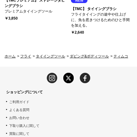
【TMCプレミアム】 ストレージダビ
ングブラシ
【TMC】 タイイングブラシ
プレミアムタイイングツール
フライタイイングの途中や仕上げ
￥3,850
に、魚を惹きつけるためのひと手間
を加える。
￥2,640
ホーム
>
フライ
>
タイイングツール
>
ダビング&ボディツール
>
ティムコ
ショッピングについて
ご利用ガイド
よくある質問
お問い合わせ
下取り購入に関して
買取に関して