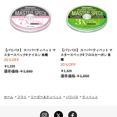
【バリバス】 スーパーティペット マ
【バリバス】 スーパーティペット マ
スタースペックII ナイロン 各種
スタースペックII フロロカーボン 各
20％OFF
種
20％OFF
￥1,320
通常価格 ￥1,650
￥1,320
通常価格 ￥1,650
ホーム
>
フライ
>
リーダー＆ティペット
>
バリバス
>
ティペット