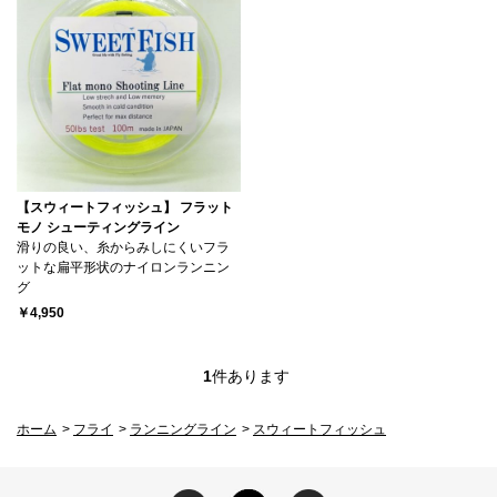
【スウィートフィッシュ】 フラット
モノ シューティングライン
滑りの良い、糸からみしにくいフラ
ットな扁平形状のナイロンランニン
グ
￥4,950
1
件あります
ホーム
>
フライ
>
ランニングライン
>
スウィートフィッシュ