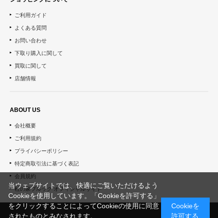
ご利用ガイド
よくある質問
お問い合わせ
下取り購入に関して
買取に関して
店舗情報
ABOUT US
会社概要
ご利用規約
プライバシーポリシー
特定商取引法に基づく表記
会員規約
当ウェブサイトでは、快適にご覧いただけるよう
杜の家ブルック オフィシャルサイト
Cookieを使用しています。「Cookieを許可する」
をクリックすることによってCookieの使用に同意
Cookieを
されたものとみなされます。
許可する