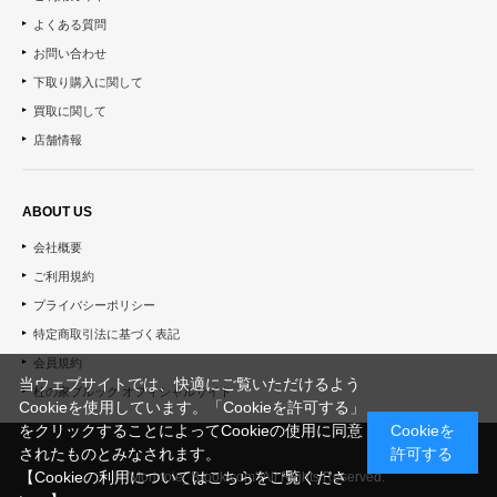
よくある質問
お問い合わせ
下取り購入に関して
買取に関して
店舗情報
ABOUT US
会社概要
ご利用規約
プライバシーポリシー
特定商取引法に基づく表記
会員規約
当ウェブサイトでは、快適にご覧いただけるよう
杜の家ブルック オフィシャルサイト
Cookieを使用しています。「Cookieを許可する」
をクリックすることによってCookieの使用に同意
Cookieを
されたものとみなされます。
許可する
【Cookieの利用についてはこちらをご覧くださ
© "Morinoie_Brook.com" All Rights Reserved.