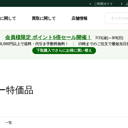
ご利用ガイド
に関して
買取に関して
店舗情報
会員様限定 ポイント5倍セール開催！
7/31(金)～8/9(日)
10,000円以上で送料・代引き手数料無料！
｜
15時までのご注文で最短当日
下取購入でさらにお得に買い替え
ー特価品
一覧