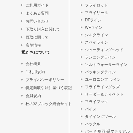
ご利用ガイド
フライロッド
フライリール
よくある質問
DTライン
お問い合わせ
WFライン
下取り購入に関して
シルクライン
買取に関して
スペイライン
店舗情報
シューティングヘッド
私たちについて
ランニングライン
会社概要
ソルトウォーターライン
ご利用規約
バッキングライン
ユーロニンフ ライン
プライバシーポリシー
フライライングッズ
特定商取引法に基づく表記
リーダー＆ティペット
会員規約
フライフック
杜の家ブルック総合サイト
バイス
タイイングツール
ハックル
バード(鳥羽)系マテリアル