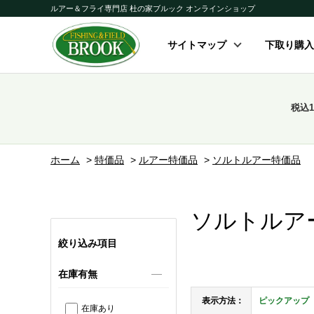
ルアー＆フライ専門店 杜の家ブルック オンラインショップ
サイトマップ
下取り購入
税込
ホーム
>
特価品
>
ルアー特価品
>
ソルトルアー特価品
ソルトルア
絞り込み項目
在庫有無
表示方法：
ピックアップ
在庫あり