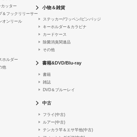
ンカッター
小物＆雑貨
プ＆フックリリーサー
ステッカー/ワッペン/ピンバッジ
ンオンリール
キーホルダー＆カラビナ
カードケース
除菌消臭関連品
その他
スホルダー
書籍&DVD/Blu-ray
の他
書籍
雑誌
DVD＆ブルーレイ
中古
フライ(中古)
ルアー(中古)
テンカラ竿＆エサ竿他(中古)