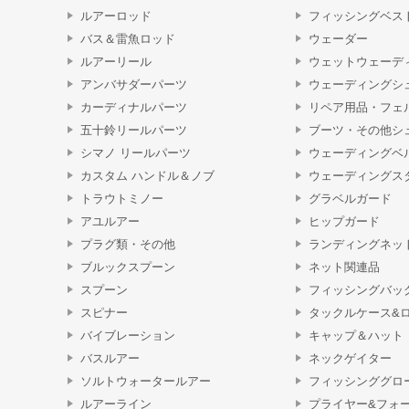
ルアーロッド
フィッシングベス
バス＆雷魚ロッド
ウェーダー
ルアーリール
ウェットウェーデ
アンバサダーパーツ
ウェーディングシ
カーディナルパーツ
リペア用品・フェ
五十鈴リールパーツ
ブーツ・その他シ
シマノ リールパーツ
ウェーディングベ
カスタム ハンドル＆ノブ
ウェーディングス
トラウトミノー
グラベルガード
アユルアー
ヒップガード
プラグ類・その他
ランディングネッ
ブルックスプーン
ネット関連品
スプーン
フィッシングバッ
スピナー
タックルケース&
バイブレーション
キャップ＆ハット
バスルアー
ネックゲイター
ソルトウォータールアー
フィッシンググロ
ルアーライン
プライヤー&フォ