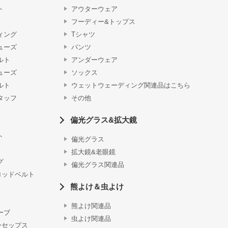
ト
アウターウェア
フーディー&トップス
ィング
Tシャツ
ューズ
パンツ
ルト
アンダーウェア
ューズ
ソックス
ルト
ウェットウェーディング関連品はこちら
タッフ
その他
偏光グラス&拡大鏡
ト
偏光グラス
拡大鏡&老眼鏡
グ
偏光グラス関連品
ロッドベルト
熊よけ＆虫よけ
熊よけ関連品
ーブ
虫よけ関連品
ーセップス