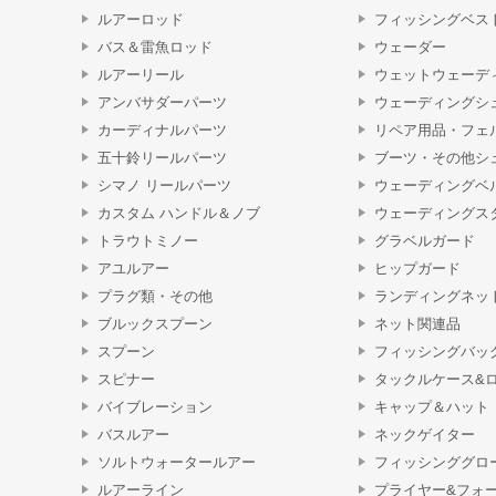
ルアーロッド
フィッシングベス
バス＆雷魚ロッド
ウェーダー
ルアーリール
ウェットウェーデ
アンバサダーパーツ
ウェーディングシ
カーディナルパーツ
リペア用品・フェ
五十鈴リールパーツ
ブーツ・その他シ
シマノ リールパーツ
ウェーディングベ
カスタム ハンドル＆ノブ
ウェーディングス
トラウトミノー
グラベルガード
アユルアー
ヒップガード
プラグ類・その他
ランディングネッ
ブルックスプーン
ネット関連品
スプーン
フィッシングバッ
スピナー
タックルケース&
バイブレーション
キャップ＆ハット
バスルアー
ネックゲイター
ソルトウォータールアー
フィッシンググロ
ルアーライン
プライヤー&フォ