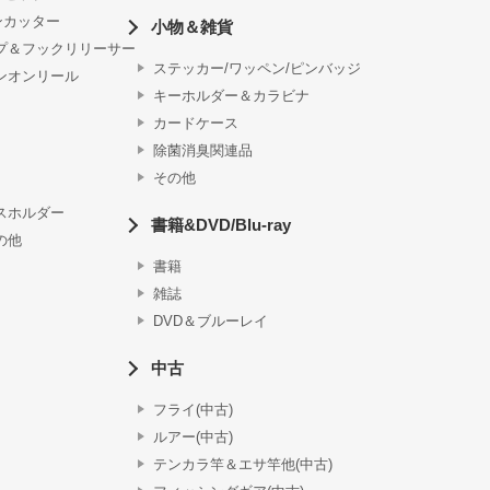
ンカッター
小物＆雑貨
プ＆フックリリーサー
ステッカー/ワッペン/ピンバッジ
ンオンリール
キーホルダー＆カラビナ
カードケース
除菌消臭関連品
その他
スホルダー
書籍&DVD/Blu-ray
の他
書籍
雑誌
DVD＆ブルーレイ
中古
フライ(中古)
ルアー(中古)
テンカラ竿＆エサ竿他(中古)