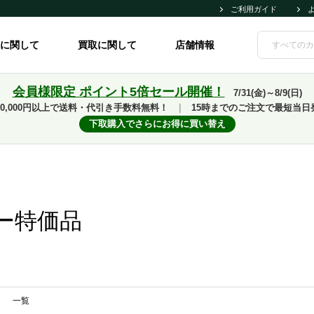
ご利用ガイド
に関して
買取に関して
店舗情報
会員様限定 ポイント5倍セール開催！
7/31(金)～8/9(日)
10,000円以上で送料・代引き手数料無料！
｜
15時までのご注文で最短当日
下取購入でさらにお得に買い替え
ー特価品
一覧