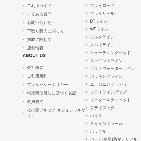
ご利用ガイド
フライロッド
フライリール
よくある質問
DTライン
お問い合わせ
WFライン
下取り購入に関して
シルクライン
買取に関して
スペイライン
店舗情報
シューティングヘッド
ABOUT US
ランニングライン
会社概要
ソルトウォーターライン
ご利用規約
バッキングライン
ユーロニンフ ライン
プライバシーポリシー
フライライングッズ
特定商取引法に基づく表記
リーダー＆ティペット
会員規約
フライフック
杜の家ブルック オフィシャルサ
バイス
イト
タイイングツール
ハックル
バード(鳥羽)系マテリアル