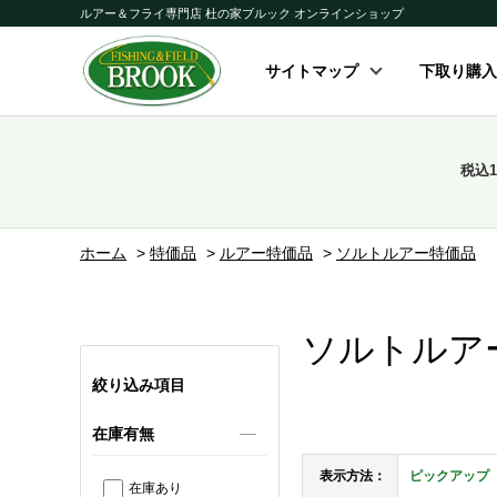
ルアー＆フライ専門店 杜の家ブルック オンラインショップ
サイトマップ
下取り購入
税込
ホーム
>
特価品
>
ルアー特価品
>
ソルトルアー特価品
ソルトルア
絞り込み項目
在庫有無
表示方法：
ピックアップ
在庫あり