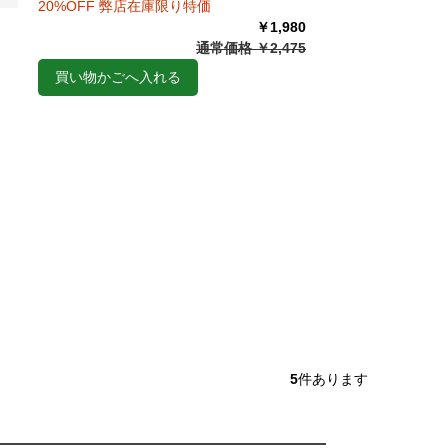
20%OFF 弊店在庫限り特価
￥1,980
通常価格 ￥2,475
買い物かごへ入れる
5
件あります