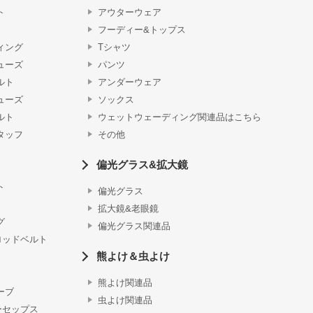
ト
アウターウェア
フーディー&トップス
ィング
Tシャツ
ューズ
パンツ
ルト
アンダーウェア
ューズ
ソックス
ルト
ウェットウェーディング関連品はこちら
タッフ
その他
偏光グラス&拡大鏡
ト
偏光グラス
拡大鏡&老眼鏡
グ
偏光グラス関連品
ロッドベルト
熊よけ＆虫よけ
熊よけ関連品
ーブ
虫よけ関連品
ーセップス