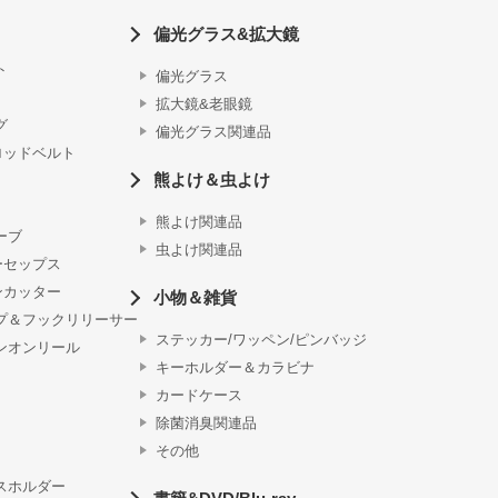
偏光グラス&拡大鏡
ト
偏光グラス
拡大鏡&老眼鏡
グ
偏光グラス関連品
ロッドベルト
熊よけ＆虫よけ
熊よけ関連品
ーブ
虫よけ関連品
ーセップス
ンカッター
小物＆雑貨
プ＆フックリリーサー
ステッカー/ワッペン/ピンバッジ
ンオンリール
キーホルダー＆カラビナ
カードケース
除菌消臭関連品
その他
スホルダー