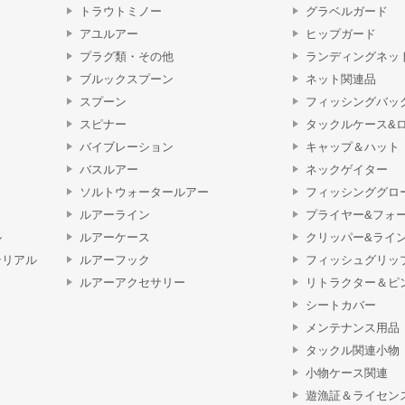
トラウトミノー
グラベルガード
アユルアー
ヒップガード
プラグ類・その他
ランディングネッ
ブルックスプーン
ネット関連品
スプーン
フィッシングバッ
スピナー
タックルケース&
バイブレーション
キャップ＆ハット
バスルアー
ネックゲイター
ソルトウォータールアー
フィッシンググロ
ルアーライン
プライヤー&フォ
ル
ルアーケース
クリッパー&ライ
テリアル
ルアーフック
フィッシュグリッ
ルアーアクセサリー
リトラクター＆ピ
シートカバー
メンテナンス用品
タックル関連小物
小物ケース関連
遊漁証＆ライセン