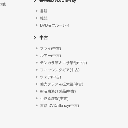
書籍&DVD/Blu-ray
の他
書籍
雑誌
DVD＆ブルーレイ
中古
フライ(中古)
ルアー(中古)
テンカラ竿＆エサ竿他(中古)
フィッシングギア(中古)
ウェア(中古)
偏光グラス＆拡大鏡(中古)
熊＆虫避け製品(中古)
小物＆雑貨(中古)
書籍 DVD/Blu-ray(中古)