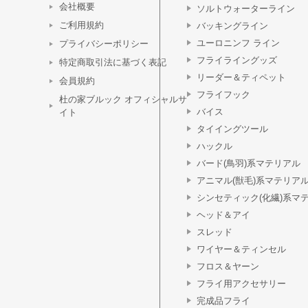
会社概要
ソルトウォーターライン
ご利用規約
バッキングライン
ユーロニンフ ライン
プライバシーポリシー
フライライングッズ
特定商取引法に基づく表記
リーダー＆ティペット
会員規約
フライフック
杜の家ブルック オフィシャルサ
バイス
イト
タイイングツール
ハックル
バード(鳥羽)系マテリアル
アニマル(獣毛)系マテリア
シンセティック(化繊)系マ
ヘッド＆アイ
スレッド
ワイヤー＆ティンセル
フロス＆ヤーン
フライ用アクセサリー
完成品フライ