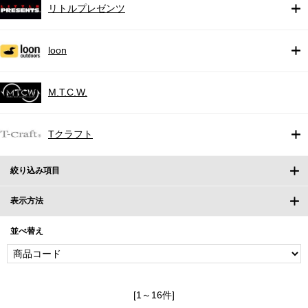
リトルプレゼンツ
loon
M.T.C.W.
Tクラフト
絞り込み項目
表示方法
並べ替え
[1～16件]