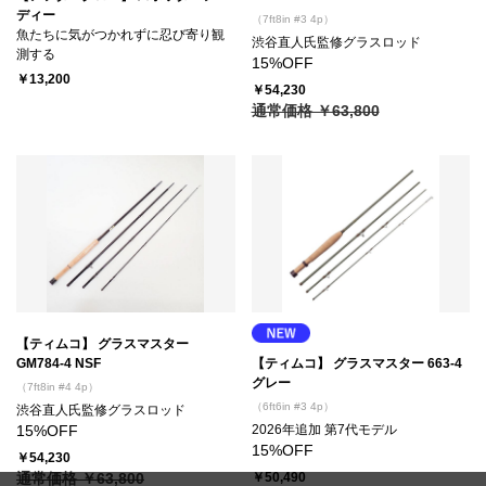
ディー
（7ft8in #3 4p）
魚たちに気がつかれずに忍び寄り観
渋谷直人氏監修グラスロッド
測する
15%OFF
￥13,200
￥54,230
通常価格 ￥63,800
【ティムコ】 グラスマスター
GM784-4 NSF
【ティムコ】 グラスマスター 663-4
グレー
（7ft8in #4 4p）
（6ft6in #3 4p）
渋谷直人氏監修グラスロッド
15%OFF
2026年追加 第7代モデル
15%OFF
￥54,230
通常価格 ￥63,800
￥50,490