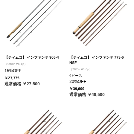
【ティムコ】 インファンテ 906-4
【ティムコ】 インファンテ 773-6
NSF
（9ft0in #6 4p）
（7ft7in #3 6p）
15%OFF
6ピース
￥23,375
20%OFF
通常価格 ￥27,500
￥39,600
通常価格 ￥49,500