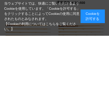
通常価格 ￥59,400
当ウェブサイトでは、快適にご覧いただけるよう
Cookieを使用しています。「Cookieを許可する」
をクリックすることによってCookieの使用に同意
Cookieを
されたものとみなされます。
許可する
【Cookieの利用についてはこちらをご覧くださ
い。】
【ティムコ】グラスマスター 71145-
【ティムコ】グラスマスター 86678-
4 TSF
4 TSF
（7ft11in SH4/5 4p）
（8ft6in SH6/7/8 4p）
杉坂隆久氏プロデュースのグラスロ
杉坂隆久氏プロデュースのグラスロ
ッド
ッド
15%OFF
15%OFF
￥54,230
￥63,580
通常価格 ￥63,800
通常価格 ￥74,800