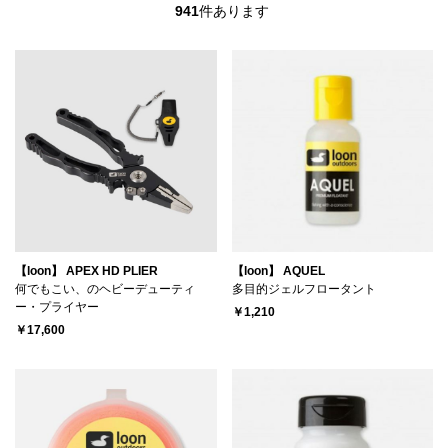
941
件あります
【loon】 APEX HD PLIER
【loon】 AQUEL
何でもこい、のヘビーデューティ
多目的ジェルフロータント
ー・プライヤー
￥1,210
￥17,600