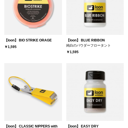
【loon】 BIO STRIKE ORAGE
【loon】 BLUE RIBBON
純白のパウダーフロータント
￥1,595
￥1,595
【loon】 CLASSIC NIPPERS with
【loon】 EASY DRY