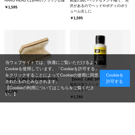
HARD HEAD CLEARのブラック仕様
粘度の高いヘッドセメント/硬く、光
沢があるのでヘッドやボディのボリ
￥1,595
ューム出しに
￥1,595
当ウェブサイトでは、快適にご覧いただけるよう
Cookieを使用しています。「Cookieを許可する」
をクリックすることによってCookieの使用に同意
Cookieを
【loon】 LINE CLEANING TOOL
【loon】 LINE SPEED
されたものとみなされます。
許可する
ラインケアグッズ
最高品質ラインクリーナー・コンデ
【Cookieの利用についてはこちらをご覧くださ
ィショナー
￥1,760
い。】
￥1,760