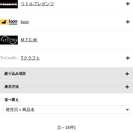
リトルプレゼンツ
loon
M.T.C.W.
Tクラフト
絞り込み項目
表示方法
並べ替え
[1～16件]