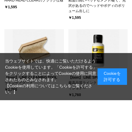
HARD HEAD CLEARのブラック仕様
粘度の高いヘッドセメント/硬く、光
沢があるのでヘッドやボディのボリ
￥1,595
ューム出しに
￥1,595
当ウェブサイトでは、快適にご覧いただけるよう
Cookieを使用しています。「Cookieを許可する」
をクリックすることによってCookieの使用に同意
Cookieを
【loon】 LINE CLEANING TOOL
【loon】 LINE SPEED
されたものとみなされます。
許可する
ラインケアグッズ
最高品質ラインクリーナー・コンデ
【Cookieの利用についてはこちらをご覧くださ
ィショナー
￥1,760
い。】
￥1,760