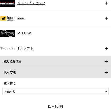
リトルプレゼンツ
loon
M.T.C.W.
Tクラフト
絞り込み項目
表示方法
並べ替え
[1～16件]