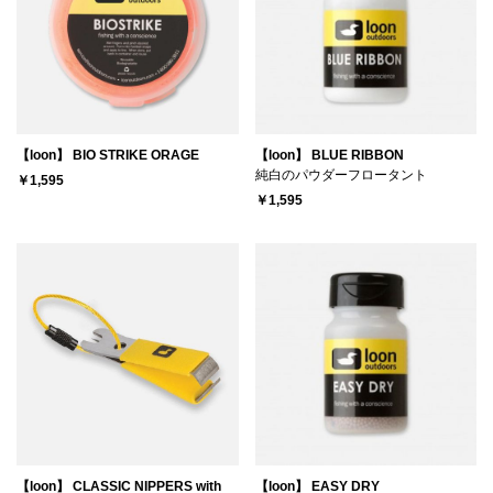
【loon】 BIO STRIKE ORAGE
【loon】 BLUE RIBBON
純白のパウダーフロータント
￥1,595
￥1,595
【loon】 CLASSIC NIPPERS with
【loon】 EASY DRY