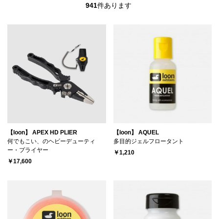
941
件あります
【loon】 APEX HD PLIER
【loon】 AQUEL
何でもこい、のヘビーデューティ
多目的ジェルフロータント
ー・プライヤー
￥1,210
￥17,600