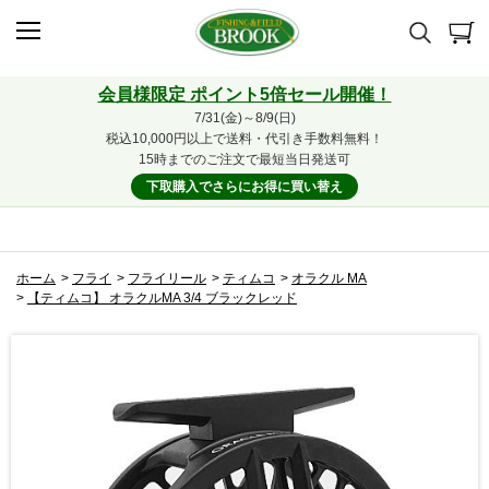
会員様限定 ポイント5倍セール開催！
7/31(金)～8/9(日)
税込10,000円以上で送料・代引き手数料無料！
15時までのご注文で最短当日発送可
下取購入でさらにお得に買い替え
ホーム
>
フライ
>
フライリール
>
ティムコ
>
オラクル MA
>
【ティムコ】 オラクルMA 3/4 ブラックレッド