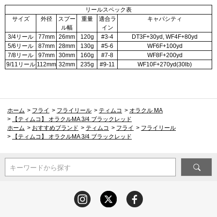
リールスペック表
サイズ
外径
スプー
重量
適合ラ
キャパシティ
ル幅
イン
3/4リール
77mm
26mm
120g
#3-4
DT3F+30yd, WF4F+80yd
5/6リール
87mm
28mm
130g
#5-6
WF6F+100yd
7/8リール
97mm
30mm
160g
#7-8
WF8F+200yd
9/11リール
112mm
32mm
235g
#9-11
WF10F+270yd(30lb)
ホーム
>
フライ
>
フライリール
>
ティムコ
>
オラクル MA
>
【ティムコ】 オラクルMA 3/4 ブラックレッド
ホーム
>
おすすめブランド
>
ティムコ
>
フライ
>
フライリール
>
【ティムコ】 オラクルMA 3/4 ブラックレッド
キーワードから探す