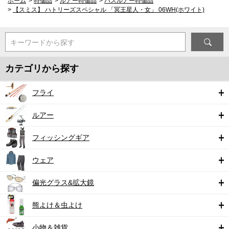
ホーム
>
特価品
>
ルアー特価品
>
バスルアー特価品
>
【スミス】 ハトリーズスペシャル 「冥王星人・女」 06WH(ホワイト)
キーワードから探す
カテゴリから探す
フライ
ルアー
フィッシングギア
ウェア
偏光グラス&拡大鏡
熊よけ＆虫よけ
小物＆雑貨