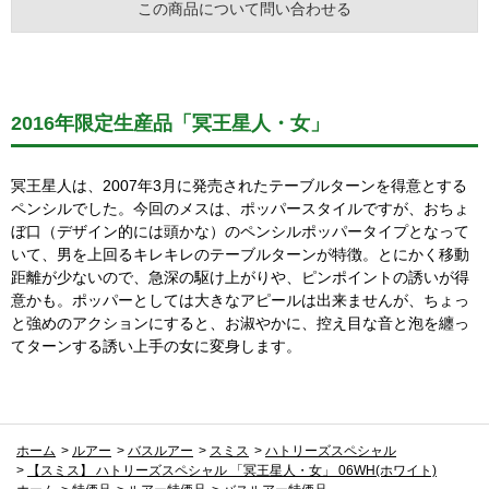
この商品について問い合わせる
2016年限定生産品「冥王星人・女」
冥王星人は、2007年3月に発売されたテーブルターンを得意とする
ペンシルでした。今回のメスは、ポッパースタイルですが、おちょ
ぼ口（デザイン的には頭かな）のペンシルポッパータイプとなって
いて、男を上回るキレキレのテーブルターンが特徴。とにかく移動
距離が少ないので、急深の駆け上がりや、ピンポイントの誘いが得
意かも。ポッパーとしては大きなアピールは出来ませんが、ちょっ
と強めのアクションにすると、お淑やかに、控え目な音と泡を纏っ
てターンする誘い上手の女に変身します。
ホーム
>
ルアー
>
バスルアー
>
スミス
>
ハトリーズスペシャル
>
【スミス】 ハトリーズスペシャル 「冥王星人・女」 06WH(ホワイト)