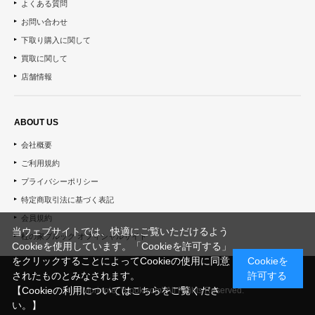
よくある質問
お問い合わせ
下取り購入に関して
買取に関して
店舗情報
ABOUT US
会社概要
ご利用規約
プライバシーポリシー
特定商取引法に基づく表記
会員規約
当ウェブサイトでは、快適にご覧いただけるよう
杜の家ブルック オフィシャルサイト
Cookieを使用しています。「Cookieを許可する」
をクリックすることによってCookieの使用に同意
Cookieを
されたものとみなされます。
許可する
【Cookieの利用についてはこちらをご覧くださ
© "Morinoie_Brook.com" All Rights Reserved.
い。】