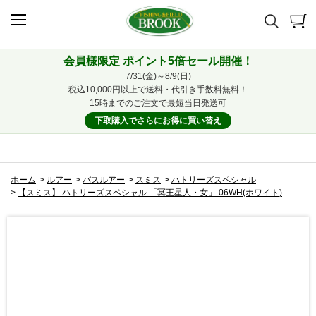
会員様限定 ポイント5倍セール開催！
7/31(金)～8/9(日)
税込10,000円以上で送料・代引き手数料無料！
15時までのご注文で最短当日発送可
下取購入でさらにお得に買い替え
ホーム
>
ルアー
>
バスルアー
>
スミス
>
ハトリーズスペシャル
>
【スミス】 ハトリーズスペシャル 「冥王星人・女」 06WH(ホワイト)