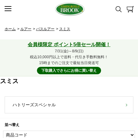
ホーム
>
ルアー
>
バスルアー
>
スミス
会員様限定 ポイント5倍セール開催！
7/31(金)～8/9(日)
税込10,000円以上で送料・代引き手数料無料！
15時までのご注文で最短当日発送可
下取購入でさらにお得に買い替え
スミス
ハトリーズスペシャル
並べ替え