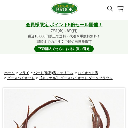
会員様限定 ポイント5倍セール開催！
7/31(金)～8/9(日)
税込10,000円以上で送料・代引き手数料無料！
15時までのご注文で最短当日発送可
下取購入でさらにお得に買い替え
ホーム
>
フライ
>
バード(鳥羽)系マテリアル
>
バイオット系
>
グースバイオット
>
【キャナル】 グースバイオット ダークブラウン