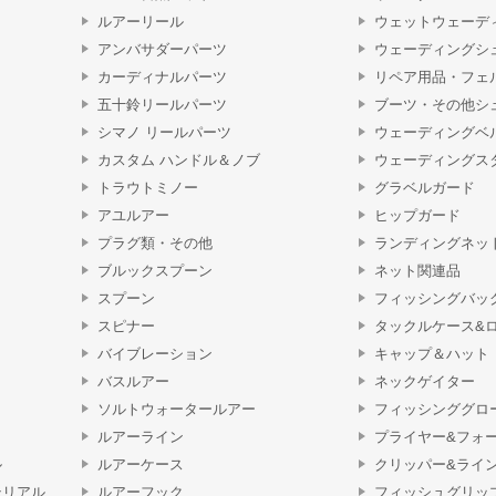
ルアーリール
ウェットウェーデ
アンバサダーパーツ
ウェーディングシ
カーディナルパーツ
リペア用品・フェ
五十鈴リールパーツ
ブーツ・その他シ
シマノ リールパーツ
ウェーディングベ
カスタム ハンドル＆ノブ
ウェーディングス
トラウトミノー
グラベルガード
アユルアー
ヒップガード
プラグ類・その他
ランディングネッ
ブルックスプーン
ネット関連品
スプーン
フィッシングバッ
スピナー
タックルケース&
バイブレーション
キャップ＆ハット
バスルアー
ネックゲイター
ソルトウォータールアー
フィッシンググロ
ルアーライン
プライヤー&フォ
ル
ルアーケース
クリッパー&ライ
テリアル
ルアーフック
フィッシュグリッ