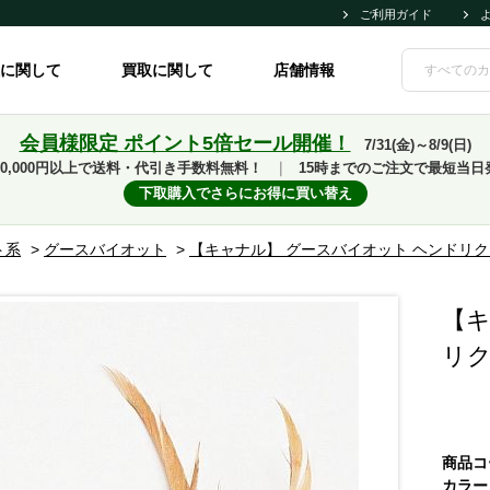
ご利用ガイド
に関して
買取に関して
店舗情報
会員様限定 ポイント5倍セール開催！
7/31(金)～8/9(日)
10,000円以上で送料・代引き手数料無料！
｜
15時までのご注文で最短当日
下取購入でさらにお得に買い替え
ト系
>
グースバイオット
>
【キャナル】 グースバイオット ヘンドリ
【キ
リ
商品コ
カラー