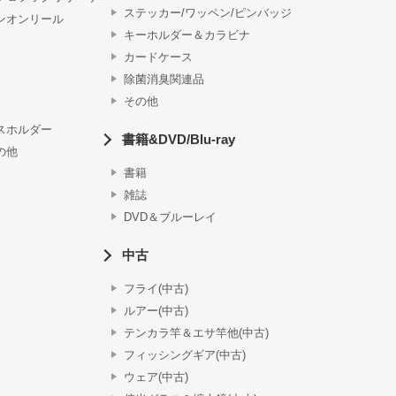
ステッカー/ワッペン/ピンバッジ
ンオンリール
キーホルダー＆カラビナ
カードケース
除菌消臭関連品
その他
スホルダー
書籍&DVD/Blu-ray
の他
書籍
雑誌
DVD＆ブルーレイ
中古
フライ(中古)
ルアー(中古)
テンカラ竿＆エサ竿他(中古)
フィッシングギア(中古)
ウェア(中古)