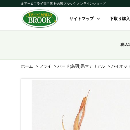
ルアー＆フライ専門店 杜の家ブルック オンラインショップ
サイトマップ
下取り購入
税込
ホーム
>
フライ
>
バード(鳥羽)系マテリアル
>
バイオッ