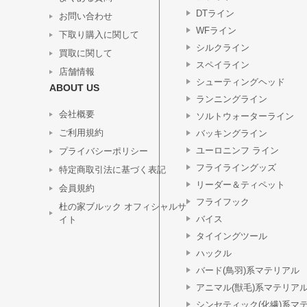
DTライン
お問い合わせ
WFライン
下取り購入に関して
シルクライン
買取に関して
スペイライン
店舗情報
シューティングヘッド
ABOUT US
ランニングライン
会社概要
ソルトウォーターライン
ご利用規約
バッキングライン
ユーロニンフ ライン
プライバシーポリシー
フライライングッズ
特定商取引法に基づく表記
リーダー＆ティペット
会員規約
フライフック
杜の家ブルック オフィシャルサ
バイス
イト
タイイングツール
ハックル
バード(鳥羽)系マテリアル
アニマル(獣毛)系マテリア
シンセティック(化繊)系マ