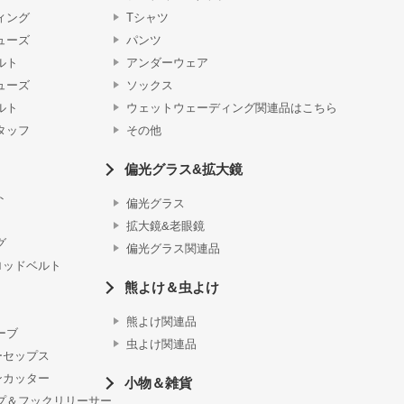
ィング
Tシャツ
ューズ
パンツ
ルト
アンダーウェア
ューズ
ソックス
ルト
ウェットウェーディング関連品はこちら
タッフ
その他
偏光グラス&拡大鏡
ト
偏光グラス
拡大鏡&老眼鏡
グ
偏光グラス関連品
ロッドベルト
熊よけ＆虫よけ
熊よけ関連品
ーブ
虫よけ関連品
ーセップス
ンカッター
小物＆雑貨
プ＆フックリリーサー