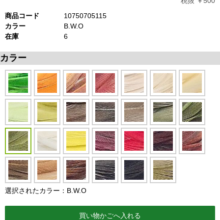
税抜 ￥500
商品コード
10750705115
カラー
B.W.O
在庫
6
カラー
選択されたカラー：B.W.O