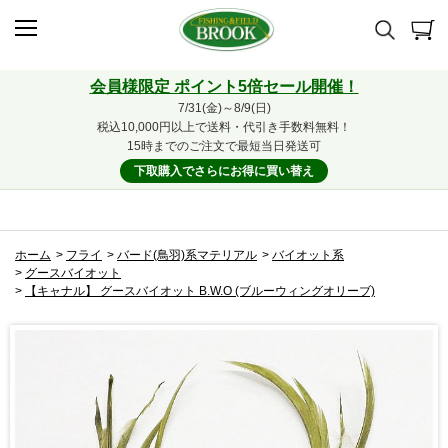
会員様限定 ポイント5倍セール開催！
7/31(金)～8/9(日)
税込10,000円以上で送料・代引き手数料無料！
15時までのご注文で最短当日発送可
下取購入でさらにお得に買い替え
ホーム
>
フライ
>
バード(鳥羽)系マテリアル
>
バイオット系
>
グースバイオット
>
【キャナル】 グースバイオット B.W.O (ブルーウィングオリーブ)