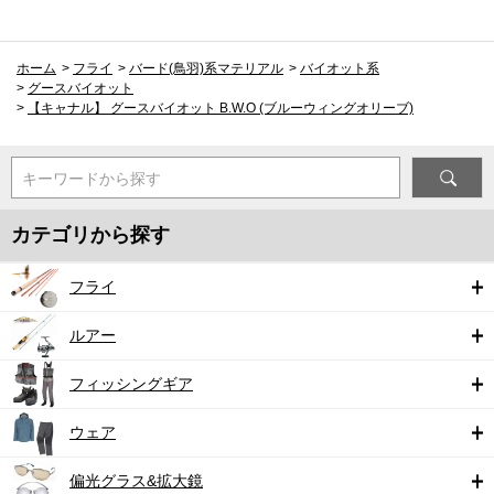
ホーム
>
フライ
>
バード(鳥羽)系マテリアル
>
バイオット系
>
グースバイオット
>
【キャナル】 グースバイオット B.W.O (ブルーウィングオリーブ)
キーワードから探す
カテゴリから探す
フライ
ルアー
フィッシングギア
ウェア
偏光グラス&拡大鏡