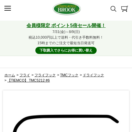
会員様限定 ポイント5倍セール開催！
7/31(金)～8/9(日)
税込10,000円以上で送料・代引き手数料無料！
15時までのご注文で最短当日発送可
下取購入でさらにお得に買い替え
ホーム
>
フライ
>
フライフック
>
TMCフック
>
ドライフック
>
【TIEMCO】 TMC5212 #6