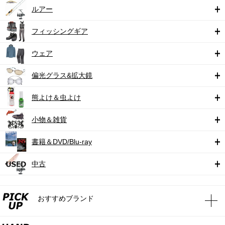
ルアー
フィッシングギア
ウェア
偏光グラス&拡大鏡
熊よけ＆虫よけ
小物＆雑貨
書籍＆DVD/Blu-ray
中古
おすすめブランド