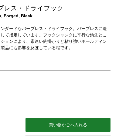
ブレス・ドライフック
s, Forged, Black.
タンダードなバーブレス・ドライフック。バーブレスに造
として指定しています。フックシャンクに平行な鈎先とこ
ーションにより、素速い鈎掛かりと粘り強いホールディン
国製品にも影響を及ぼしている程です。
買い物かごへ入れる