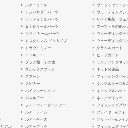
ルアーリール
ウェットウェーデ
アンバサダーパーツ
ウェーディングシ
カーディナルパーツ
リペア用品・フェ
五十鈴リールパーツ
ブーツ・その他シ
シマノ リールパーツ
ウェーディングベ
カスタム ハンドル＆ノブ
ウェーディングス
トラウトミノー
グラベルガード
アユルアー
ヒップガード
プラグ類・その他
ランディングネッ
ブルックスプーン
ネット関連品
スプーン
フィッシングバッ
スピナー
タックルケース&
バイブレーション
キャップ＆ハット
バスルアー
ネックゲイター
ソルトウォータールアー
フィッシンググロ
ルアーライン
プライヤー&フォ
ル
ルアーケース
クリッパー&ライ
テリアル
ルアーフック
フィッシュグリッ