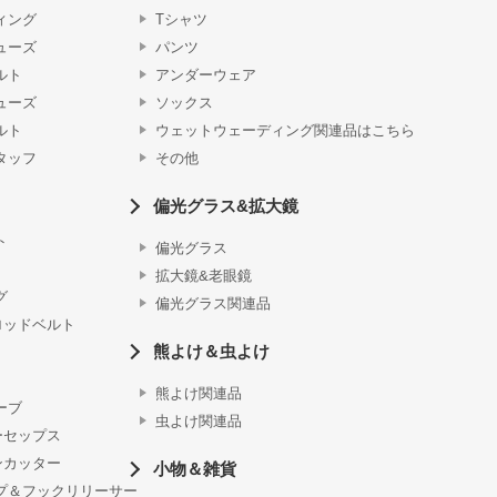
ィング
Tシャツ
ューズ
パンツ
ルト
アンダーウェア
ューズ
ソックス
ルト
ウェットウェーディング関連品はこちら
タッフ
その他
偏光グラス&拡大鏡
ト
偏光グラス
拡大鏡&老眼鏡
グ
偏光グラス関連品
ロッドベルト
熊よけ＆虫よけ
熊よけ関連品
ーブ
虫よけ関連品
ーセップス
ンカッター
小物＆雑貨
プ＆フックリリーサー