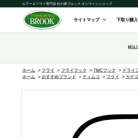
ルアー＆フライ専門店 杜の家ブルック オンラインショップ
サイトマップ
下取り購入
税込
ホーム
>
フライ
>
フライフック
>
TMCフック
>
ドライ
ホーム
>
おすすめブランド
>
ティムコ
>
フライ
>
カテゴ