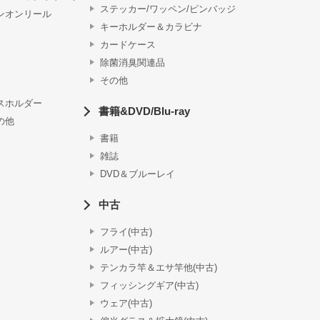
ステッカー/ワッペン/ピンバッジ
ンオンリール
キーホルダー＆カラビナ
カードケース
除菌消臭関連品
その他
スホルダー
書籍&DVD/Blu-ray
の他
書籍
雑誌
DVD＆ブルーレイ
中古
フライ(中古)
ルアー(中古)
テンカラ竿＆エサ竿他(中古)
フィッシングギア(中古)
ウェア(中古)