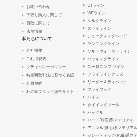
DTライン
お問い合わせ
WFライン
下取り購入に関して
シルクライン
買取に関して
スペイライン
店舗情報
シューティングヘッド
私たちについて
ランニングライン
会社概要
ソルトウォーターライン
ご利用規約
バッキングライン
ユーロニンフ ライン
プライバシーポリシー
フライライングッズ
特定商取引法に基づく表記
リーダー＆ティペット
会員規約
フライフック
杜の家ブルック総合サイト
バイス
タイイングツール
ハックル
バード(鳥羽)系マテリアル
アニマル(獣毛)系マテリア
シンセティック(化繊)系マ