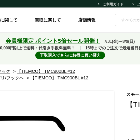
ご利用ガイド
に関して
買取に関して
店舗情報
会員様限定 ポイント5倍セール開催！
7/31(金)～8/9(日)
10,000円以上で送料・代引き手数料無料！
｜
15時までのご注文で最短当日
下取購入でさらにお得に買い替え
フック
>
【TIEMCO】 TMC900BL #12
リ/フックへ
>
【TIEMCO】 TMC900BL #12
スモー
【TI