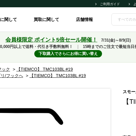
ご利用ガイド
に関して
買取に関して
店舗情報
会員様限定 ポイント5倍セール開催！
7/31(金)～8/9(日)
10,000円以上で送料・代引き手数料無料！
｜
15時までのご注文で最短当日
下取購入でさらにお得に買い替え
フック
>
【TIEMCO】 TMC103BL #19
リ/フックへ
>
【TIEMCO】 TMC103BL #19
スモー
【TI