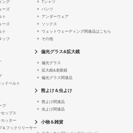
ィング
Tシャツ
ューズ
パンツ
ルト
アンダーウェア
ューズ
ソックス
ルト
ウェットウェーディング関連品はこちら
タッフ
その他
偏光グラス&拡大鏡
ト
偏光グラス
拡大鏡&老眼鏡
グ
偏光グラス関連品
ロッドベルト
熊よけ＆虫よけ
熊よけ関連品
ーブ
虫よけ関連品
ーセップス
ンカッター
小物＆雑貨
プ＆フックリリーサー