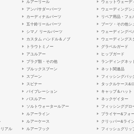
ルアーリール
ウェットウェーデ
アンバサダーパーツ
ウェーディングシ
カーディナルパーツ
リペア用品・フェ
五十鈴リールパーツ
ブーツ・その他シ
シマノ リールパーツ
ウェーディングベ
カスタム ハンドル＆ノブ
ウェーディングス
トラウトミノー
グラベルガード
アユルアー
ヒップガード
プラグ類・その他
ランディングネッ
ブルックスプーン
ネット関連品
スプーン
フィッシングバッ
スピナー
タックルケース&
バイブレーション
キャップ＆ハット
バスルアー
ネックゲイター
ソルトウォータールアー
フィッシンググロ
ルアーライン
プライヤー&フォ
ル
ルアーケース
クリッパー&ライ
テリアル
ルアーフック
フィッシュグリッ