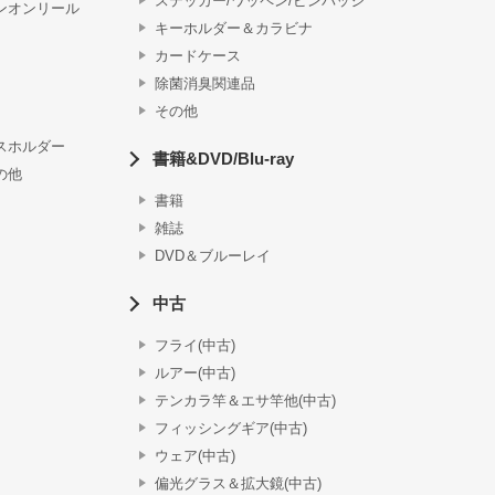
ステッカー/ワッペン/ピンバッジ
ンオンリール
キーホルダー＆カラビナ
カードケース
除菌消臭関連品
その他
スホルダー
書籍&DVD/Blu-ray
の他
書籍
雑誌
DVD＆ブルーレイ
中古
フライ(中古)
ルアー(中古)
テンカラ竿＆エサ竿他(中古)
フィッシングギア(中古)
ウェア(中古)
偏光グラス＆拡大鏡(中古)