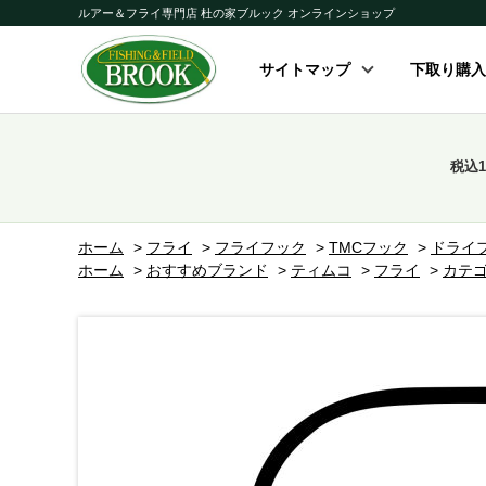
ルアー＆フライ専門店 杜の家ブルック オンラインショップ
サイトマップ
下取り購入
税込
ホーム
>
フライ
>
フライフック
>
TMCフック
>
ドライ
ホーム
>
おすすめブランド
>
ティムコ
>
フライ
>
カテゴ