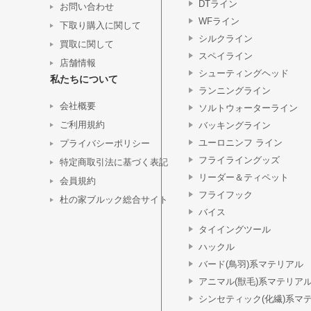
DTライン
お問い合わせ
WFライン
下取り購入に関して
シルクライン
買取に関して
スペイライン
店舗情報
シューティングヘッド
私たちについて
ランニングライン
会社概要
ソルトウォーターライン
ご利用規約
バッキングライン
ユーロニンフ ライン
プライバシーポリシー
フライライングッズ
特定商取引法に基づく表記
リーダー＆ティペット
会員規約
フライフック
杜の家ブルック総合サイト
バイス
タイイングツール
ハックル
バード(鳥羽)系マテリアル
アニマル(獣毛)系マテリア
シンセティック(化繊)系マ