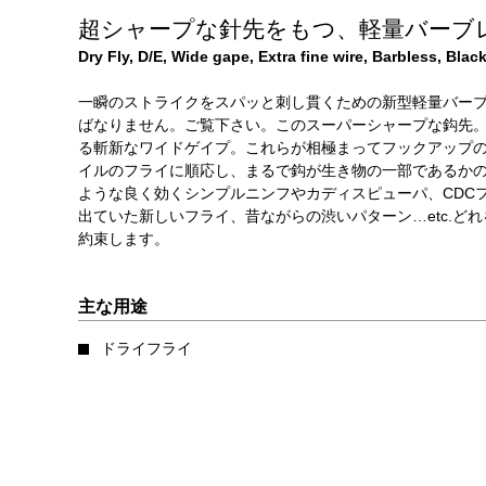
超シャープな針先をもつ、軽量バーブ
Dry Fly, D/E, Wide gape, Extra fine wire, Barbless, Black
一瞬のストライクをスパッと刺し貫くための新型軽量バーブ
ばなりません。ご覧下さい。このスーパーシャープな鈎先
る斬新なワイドゲイプ。これらが相極まってフックアップ
イルのフライに順応し、まるで鈎が生き物の一部であるかの
ような良く効くシンプルニンフやカディスピューパ、CDC
出ていた新しいフライ、昔ながらの渋いパターン…etc.ど
約束します。
主な用途
ドライフライ