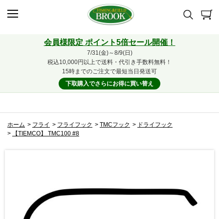
会員様限定 ポイント5倍セール開催！
7/31(金)～8/9(日)
税込10,000円以上で送料・代引き手数料無料！
15時までのご注文で最短当日発送可
下取購入でさらにお得に買い替え
ホーム
>
フライ
>
フライフック
>
TMCフック
>
ドライフック
>
【TIEMCO】 TMC100 #8