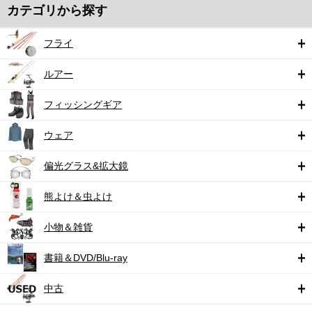
カテゴリから探す
フライ
ルアー
フィッシングギア
ウェア
偏光グラス&拡大鏡
熊よけ＆虫よけ
小物＆雑貨
書籍＆DVD/Blu-ray
中古