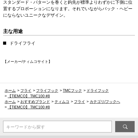
スタンダード・パターンを巻くと鈎先が標準よりわずかに下側に位
置するプロポーションになります。それでいながらバック・ヘビー
にならないユニークなデザイン。
主な用途
ドライフライ
【メーカー/ティムコサイト】
ホーム
>
フライ
>
フライフック
>
TMCフック
>
ドライフック
>
【TIEMCO】 TMC100 #8
ホーム
>
おすすめブランド
>
ティムコ
>
フライ
>
カテゴリ/フックへ
>
【TIEMCO】 TMC100 #8
キーワードから探す