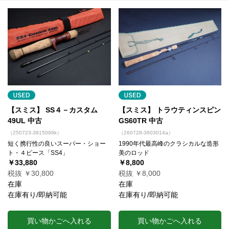
【スミス】 SS４－カスタム
【スミス】 トラウティンスピン
49UL 中古
GS60TR 中古
（250723-3815099k）
（260728-3603014a）
短く携行性の良いスーパー・ショー
1990年代最高峰のクラシカルな造形
ト・４ピース「SS4」
美のロッド
￥33,880
￥8,800
税抜 ￥30,800
税抜 ￥8,000
在庫
在庫
在庫有り/即納可能
在庫有り/即納可能
買い物かごへ入れる
買い物かごへ入れる