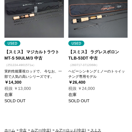
【スミス】 マジカルトラウト
【スミス】 ラグレスボロン
MT-S 50ULM/3 中古
TLB-53DT 中古
（251224-4901571a）
（260717-3712068t）
実釣性能重視ロッドで、 今なお、一
ヘビーシンキングミノーのトゥイッ
部で人気の高いシリーズです。
チング専用モデル
￥14,300
￥26,400
税抜 ￥13,000
税抜 ￥24,000
在庫
在庫
SOLD OUT
SOLD OUT
ホーム
>
中古
>
ルアー(中古)
>
ルアーロッド(中古)
>
スミス