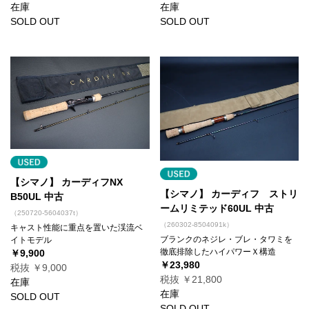
在庫
在庫
SOLD OUT
SOLD OUT
【シマノ】 カーディフNX
【シマノ】 カーディフ ストリ
B50UL 中古
ームリミテッド60UL 中古
（250720-5604037t）
（260302-8504091k）
キャスト性能に重点を置いた渓流ベ
ブランクのネジレ・ブレ・タワミを
イトモデル
徹底排除したハイパワーＸ構造
￥9,900
￥23,980
税抜 ￥9,000
税抜 ￥21,800
在庫
在庫
SOLD OUT
SOLD OUT