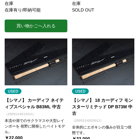
在庫
在庫
在庫有り/即納可能
SOLD OUT
買い物かごへ入れる
【シマノ】 カーディフ ネイテ
【シマノ】 18 カーディフ モン
ィブスペシャル B83ML 中古
スターリミテッド DP B73M 中
古
（250513-6212011）
本流や湖でのサクラマスや大型レイ
（250513-6325012）
ンボーを 視野に開発したベイトモデ
全体的にエポキシの傷みが目立つ状
ル。
態です。
￥22,000
￥33,000