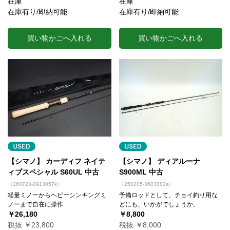
在庫
在庫
在庫有り/即納可能
在庫有り/即納可能
買い物かごへ入れる
買い物かごへ入れる
【シマノ】 カーディフ ネイテ
【シマノ】 ディアルーナ
ィブスペシャル S60UL 中古
S900ML 中古
（260723-0913057k）
（250205-3603082a）
軽量ミノーからヘビーシンキングミ
予備ロッドとして、チョイ釣り用な
ノーまで自在に操作
どにも、いかがでしょうか。
￥26,180
￥8,800
税抜 ￥23,800
税抜 ￥8,000