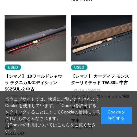
【シマノ】 19ワールドシャウ
【シマノ】 カーディフ モンス
ラ テクニカルエディション
ターリミテッド TW-80L 中古
S62SUL-2 中古
（260611-8722065k）
ディープミノーのトゥイッチが快適
（260304-0910053k）
当ウェブサイトでは、快適にご覧いただけるよう
に行えるモデル
ライトルアー対応のスペシャルロッ
Cookieを使用しています。「Cookieを許可する」
￥44,000
ド
をクリックすることによってCookieの使用に同意
Cookieを
￥25,080
税抜 ￥40,000
されたものとみなされます。
許可する
税抜 ￥22,800
在庫
【Cookieの利用についてはこちらをご覧くださ
在庫
SOLD OUT
い。】
SOLD OUT