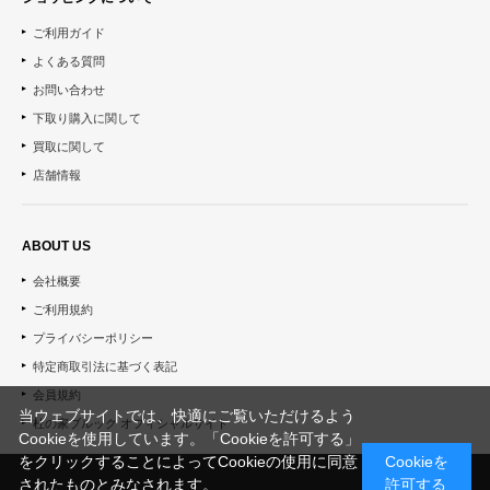
ご利用ガイド
よくある質問
お問い合わせ
下取り購入に関して
買取に関して
店舗情報
ABOUT US
会社概要
ご利用規約
プライバシーポリシー
特定商取引法に基づく表記
会員規約
当ウェブサイトでは、快適にご覧いただけるよう
杜の家ブルック オフィシャルサイト
Cookieを使用しています。「Cookieを許可する」
をクリックすることによってCookieの使用に同意
Cookieを
されたものとみなされます。
許可する