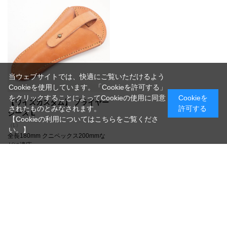
当ウェブサイトでは、快適にご覧いただけるよう
Cookieを使用しています。「Cookieを許可する」
をクリックすることによってCookieの使用に同意
Cookieを
【ワイズカスタム】 プライヤー
されたものとみなされます。
許可する
シース L
【Cookieの利用についてはこちらをご覧くださ
（L）
い。】
全長180mm クニペックス200mmな
どに適応
￥5,280
税抜 ￥4,800
在庫
0