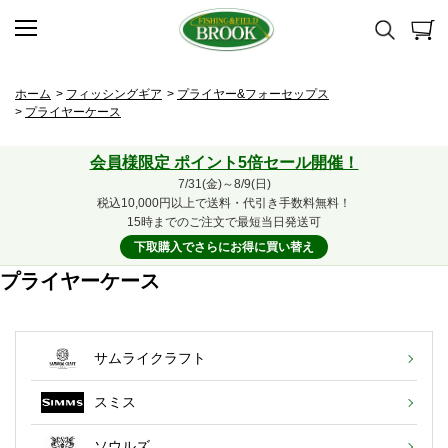
ホーム
>
フィッシングギア
>
プライヤー&フォーセップス
>
プライヤーケース
会員様限定 ポイント5倍セール開催！
7/31(金)～8/9(日)
税込10,000円以上で送料・代引き手数料無料！
15時までのご注文で最短当日発送可
下取購入でさらにお得に買い替え
プライヤーケース
サムライクラフト
スミス
ソウルズ