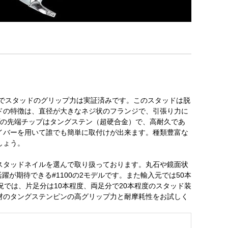
でスタッドのグリップ力は実証済みです。このスタッドは脱
ドの特徴は、直径が大きなネジ状のフランジで、引張り力に
プの先端チップはタングステン（超硬合金）で、高耐久であ
イバーを用いて誰でも簡単に取付けが出来ます。種類豊富な
しょう。
スタッドネイルを選んで取り扱っております。丸石や鏡面状
が期待できる#1100の2モデルです。また輸入元では50本
では、片足分は10本程度、両足分で20本程度のスタッド装
材のタングステンピンの高グリップ力と耐摩耗性をお試しく