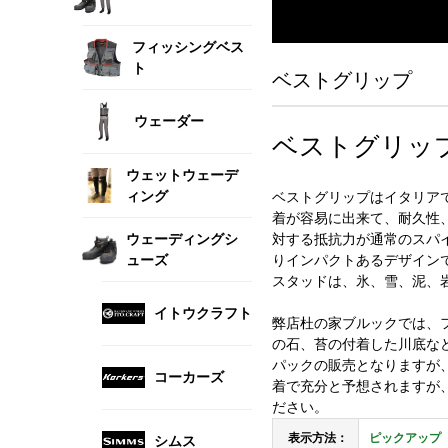
フィッシングベス
ト
ベストグリップ
ウェーダー
ベストグリップ /
ウェットウェーデ
ィング
ベストグリップはイタリア
着が容易に出来て、耐久性
ウェーディングシ
対する抵抗力が通常のスパ
ューズ
りインパクトあるデザイン
スタッドは、氷、雪、泥、
イトウクラフト
弊店杜の家ブルックでは、
の石、苔の付着した川底など
パックの販売となりますが、
コーカーズ
着で充分と予想されますが
ださい。
表示方法：
ピックアップ
シムス