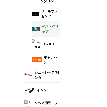
クタゴン
リトルプレ
ゼンツ
ベストグリ
ップ
O-REX
キャラバ
ン
シューレース(靴
ひも)
インソール
リペア用品・フ