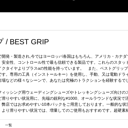
 BEST GRIP
で開発・製造され,今ではヨーロッパ各国はもちろん、アメリカ・カナダ
、安全性、コントロール性で最も信頼できる製品です。これらのスタッ
イクタイヤよりプラスαの性能を持っています。 また、ベストグリッ
です。専用の工具（インストールキー）を使用し、手動、又は電動ドラ
岩場などの様々なシーンで、あなたは究極のトラクションを経験するで
フィッシング用ウェーディングシューズやトレッキングシューズ向けの
滑りやすい状況用に、先端の鋭利な#1000、オールラウンドな状況で活躍
弊店ではお求めやすい10本パックをご用意しております。一般的な状況
、より滑りやすい状況では、増量してのご使用もおすすめです。超硬素
一覧