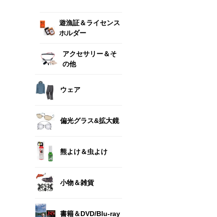
遊漁証＆ライセンス
ホルダー
アクセサリー＆そ
の他
ウェア
偏光グラス&拡大鏡
熊よけ＆虫よけ
小物＆雑貨
書籍＆DVD/Blu-ray