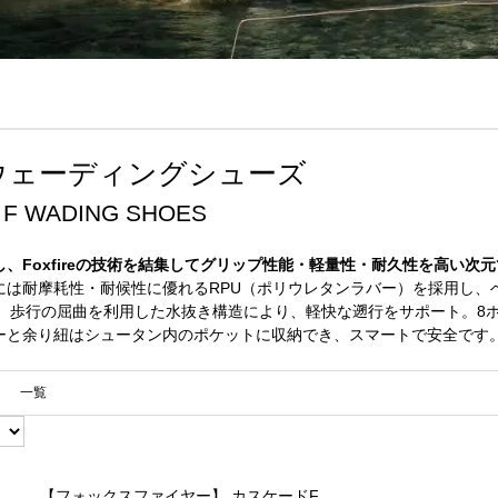
ウェーディングシューズ
E F WADING SHOES
、Foxfireの技術を結集してグリップ性能・軽量性・耐久性を高い次
には耐摩耗性・耐候性に優れるRPU（ポリウレタンラバー）を採用し、
様、歩行の屈曲を利用した水抜き構造により、軽快な遡行をサポート。8
ーと余り紐はシュータン内のポケットに収納でき、スマートで安全です
一覧
【フォックスファイヤー】 カスケードF