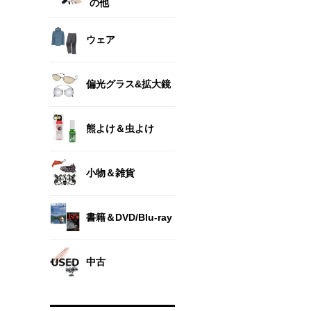
の他
ウェア
偏光グラス&拡大鏡
熊よけ＆虫よけ
小物＆雑貨
書籍＆DVD/Blu-ray
中古