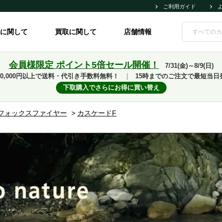
ご利用ガイド
に関して
買取に関して
店舗情報
会員様限定 ポイント5倍セール開催！
7/31(金)～8/9(日)
10,000円以上で送料・代引き手数料無料！
｜
15時までのご注文で最短当日
下取購入でさらにお得に買い替え
フォックスファイヤー
>
カスケードF