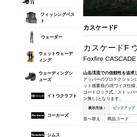
フィッシングベス
ト
カスケードF
ウェーダー
カスケードF 
ウェットウェーデ
Foxfire CASCAD
ィング
山岳渓流での信頼性を追求し
ウェーディングシ
アッパーのプロテクション
ューズ
ット感重視の2Eワイズ仕
コードロック式。ストッパ
イトウクラフト
ン無し)となります。
表示方法：
ピックアップ
コーカーズ
並べ替え：
シムス