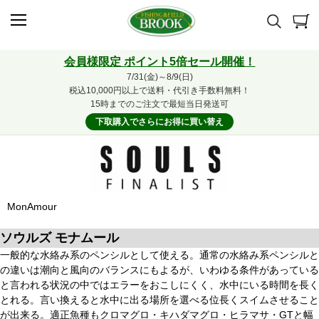
会員様限定 ポイント5倍セール開催！
7/31(金)～8/9(日)
税込10,000円以上で送料・代引き手数料無料！
15時までのご注文で最短当日発送可
下取購入でさらにお得に買い替え
MonAmour
ソウルズ モナムール
一般的な水絡み系のペンシルとして使える。通常の水絡み系ペンシルと
の違いは潮向と風向のバランスにもよるが、いわゆる条件があっている
と言われる状況の中ではエラーをおこしにくく、水中にいる時間を長く
とれる。言い換えると水中に出る場所を選べる位長くスイムさせること
が出来る。適正魚種もクロマグロ・キハダマグロ・ヒラマサ・GTと幅