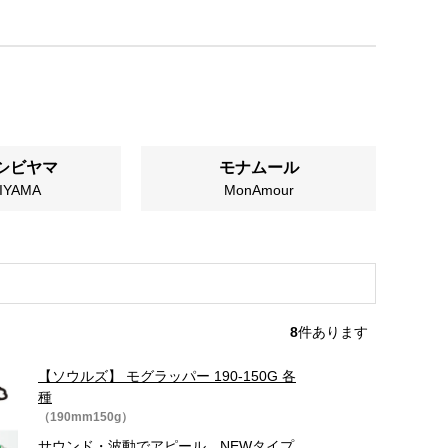
 シビヤマ
モナムール
IYAMA
MonAmour
8
件あります
【ソウルズ】 モグラッパー 190-150G 各
種
（190mm150g）
サウンド・波動でアピール。NEWタイプ