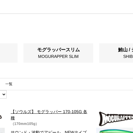
モグラッパースリム
鮪山 /
MOGURAPPER SLIM
SHIB
一覧
【ソウルズ】 モグラッパー 170-105G 各
種
（170mm105g）
サウンド・波動でアピール。NEWタイプ