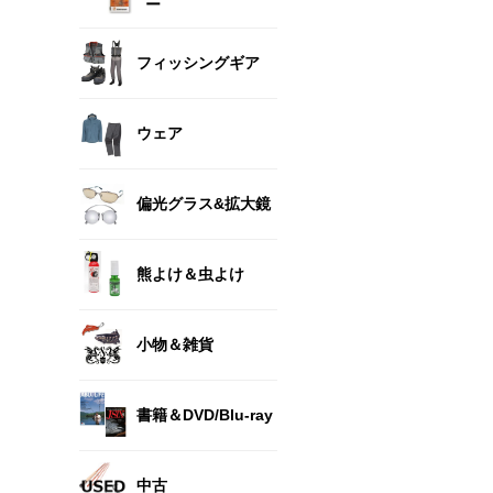
ー
フィッシングギア
ウェア
偏光グラス&拡大鏡
熊よけ＆虫よけ
小物＆雑貨
書籍＆DVD/Blu-ray
中古