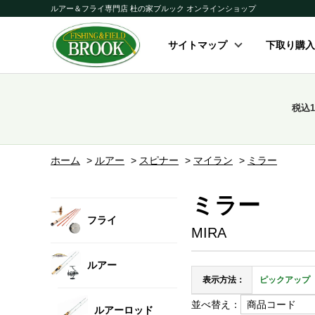
ルアー＆フライ専門店 杜の家ブルック オンラインショップ
サイトマップ
下取り購入
税込
ホーム
>
ルアー
>
スピナー
>
マイラン
>
ミラー
ミラー
フライ
MIRA
ルアー
表示方法：
ピックアップ
並べ替え：
ルアーロッド