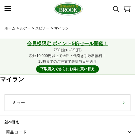
ホーム
>
ルアー
>
スピナー
>
マイラン
会員様限定 ポイント5倍セール開催！
7/31(金)～8/9(日)
税込10,000円以上で送料・代引き手数料無料！
15時までのご注文で最短当日発送可
下取購入でさらにお得に買い替え
マイラン
ミラー
並べ替え