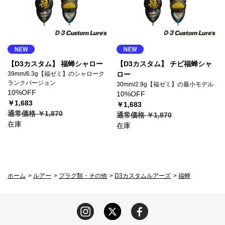
【D3カスタム】 福蝉シャロー
【D3カスタム】 チビ福蝉シャ
39mm/6.3g【福ゼミ】のシャローク
ロー
ランクバージョン
30mm/2.9g【福ゼミ】の最小モデル
10%OFF
10%OFF
￥1,683
￥1,683
通常価格 ￥1,870
通常価格 ￥1,870
在庫
在庫
ホーム
>
ルアー
>
プラグ類・その他
>
D3カスタムルアーズ
>
福蝉