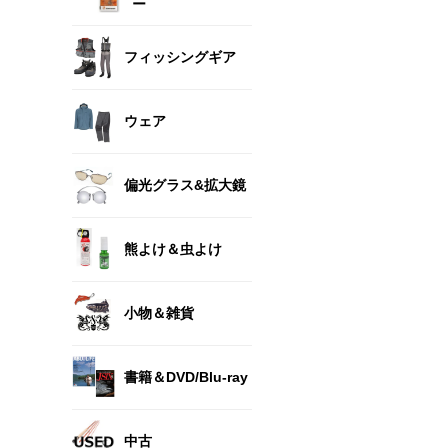
ー
フィッシングギア
ウェア
偏光グラス&拡大鏡
熊よけ＆虫よけ
小物＆雑貨
書籍＆DVD/Blu-ray
中古