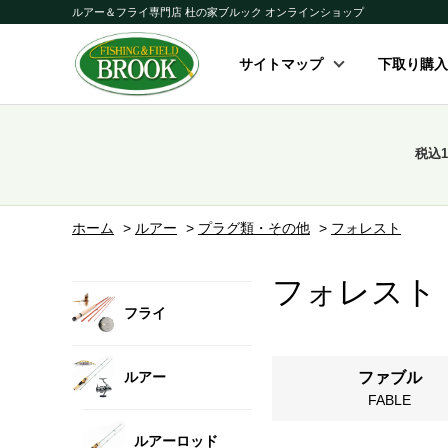
ルアー＆フライ専門店 杜の家ブルック オンラインショップ
サイトマップ
下取り購入
税込
ホーム
>
ルアー
>
プラグ類・その他
>
フォレスト
フォレスト
フライ
ルアー
ファブル
FABLE
ルアーロッド