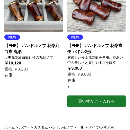
【FHF】 ハンドルノブ 花梨紅
【FHF】 ハンドルノブ 花梨瘤
白瘤 丸形
杢 パドル2形
上杢花梨紅白瘤仕様の丸形ノブ
厳選した極上花梨瘤を使用。奥深い
￥10,120
杢の美しさと握りやすさを両立
￥9,900
税抜 ￥9,200
税抜 ￥9,000
在庫
在庫
7
買い物かごへ入れる
ホーム
>
ルアー
>
カスタム ハンドル＆ノブ
>
FHF
>
ダイワ/シマノ用